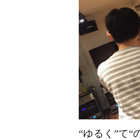
“ゆるく”て